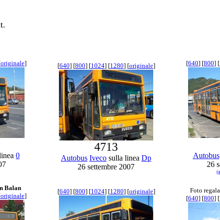
t.
[
originale
]
[
640
] [
800
] [
[
640
] [
800
] [
1024
] [
1280
] [
originale
]
4713
linea
0
Autobus
Autobus
Iveco
sulla linea
Dp
07
26 s
26 settembre 2007
(
in Balan
Foto regala
[
640
] [
800
] [
1024
] [
1280
] [
originale
]
[
originale
]
[
640
] [
800
] [