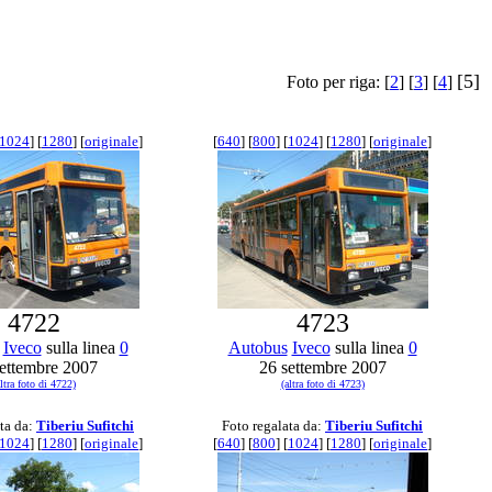
[5]
Foto per riga: [
2
] [
3
] [
4
]
1024
] [
1280
] [
originale
]
[
640
] [
800
] [
1024
] [
1280
] [
originale
]
4722
4723
Iveco
sulla linea
0
Autobus
Iveco
sulla linea
0
ettembre 2007
26 settembre 2007
altra foto di 4722)
(altra foto di 4723)
ta da:
Tiberiu Sufitchi
Foto regalata da:
Tiberiu Sufitchi
1024
] [
1280
] [
originale
]
[
640
] [
800
] [
1024
] [
1280
] [
originale
]