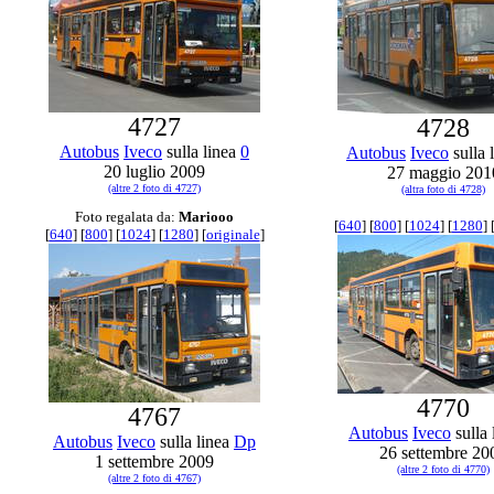
4727
4728
Autobus
Iveco
sulla linea
0
Autobus
Iveco
sulla 
20 luglio 2009
27 maggio 201
(altre 2 foto di 4727)
(altra foto di 4728)
Foto regalata da:
Mariooo
[
640
] [
800
] [
1024
] [
1280
] 
[
640
] [
800
] [
1024
] [
1280
] [
originale
]
4770
4767
Autobus
Iveco
sulla 
Autobus
Iveco
sulla linea
Dp
26 settembre 20
1 settembre 2009
(altre 2 foto di 4770)
(altre 2 foto di 4767)