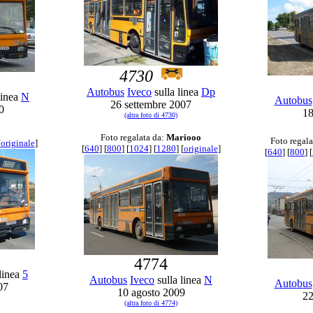
4730
Autobus
Iveco
sulla linea
Dp
linea
N
Autobus
26 settembre 2007
0
18
(altra foto di 4730)
Foto regalata da:
Mariooo
Foto regala
[
originale
]
[
640
] [
800
] [
1024
] [
1280
] [
originale
]
[
640
] [
800
] [
4774
linea
5
Autobus
Iveco
sulla linea
N
Autobus
07
10 agosto 2009
22
(altra foto di 4774)