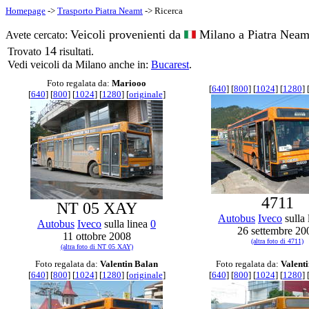
Homepage
->
Trasporto Piatra Neamt
-> Ricerca
Veicoli provenienti da
Milano a Piatra Neam
Avete cercato:
14
Trovato
risultati.
Vedi veicoli da Milano anche in:
Bucarest
.
Foto regalata da:
Mariooo
[
640
] [
800
] [
1024
] [
1280
] 
[
640
] [
800
] [
1024
] [
1280
] [
originale
]
4711
NT 05 XAY
Autobus
Iveco
sulla 
Autobus
Iveco
sulla linea
0
26 settembre 20
11 ottobre 2008
(altra foto di 4711)
(altra foto di NT 05 XAY)
Foto regalata da:
Valentin Balan
Foto regalata da:
Valent
[
640
] [
800
] [
1024
] [
1280
] [
originale
]
[
640
] [
800
] [
1024
] [
1280
] 