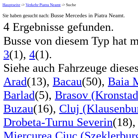
Hauptseite
->
Verkehr Piatra Neamt
-> Suche
Busse Mercedes in Piatra Neamt.
Sie haben gesucht nach:
4
Ergebnisse gefunden.
Busse von diesem Typ hat m
3
(1),
4
(1).
Siehe auch Fahrzeuge diese
Arad
(13),
Bacau
(50),
Baia 
Barlad
(5),
Brasov (Kronstad
Buzau
(16),
Cluj (Klausenbu
Drobeta-Turnu Severin
(18)
Miercurea Ciuc (Szeklerbur