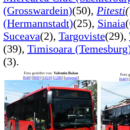
(Grosswardein)
(50),
Pitesti
(
(Hermannstadt)
(25),
Sinaia
Suceava
(2),
Targoviste
(29),
(39),
Timisoara (Temesburg
(3).
Foto gestiftet von:
Valentin Balan
Foto g
[
640
] [
800
] [
1024
] [
1280
] [
original
]
[
640
] [