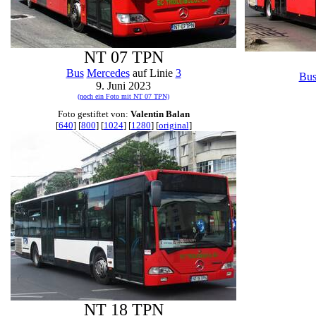
NT 07 TPN
Bus
Mercedes
auf Linie
3
Bu
9. Juni 2023
(noch ein Foto mit NT 07 TPN)
Foto gestiftet von:
Valentin Balan
[
640
] [
800
] [
1024
] [
1280
] [
original
]
NT 18 TPN