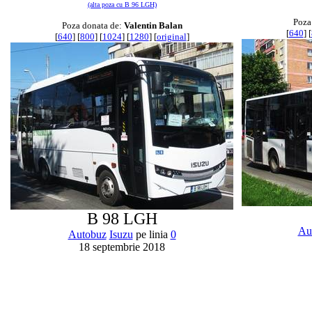
(alta poza cu B 96 LGH)
Poza
Poza donata de:
Valentin Balan
[
640
] [
[
640
] [
800
] [
1024
] [
1280
] [
original
]
B 98 LGH
Au
Autobuz
Isuzu
pe linia
0
18 septembrie 2018