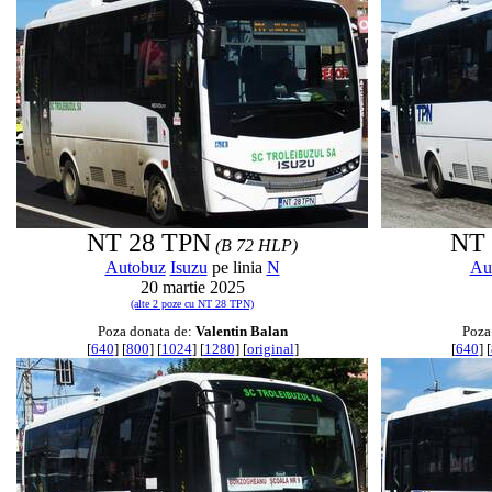
NT 28 TPN
NT 
(B 72 HLP)
Autobuz
Isuzu
pe linia
N
Au
20 martie 2025
(alte 2 poze cu NT 28 TPN)
Poza donata de:
Valentin Balan
Poza
[
640
] [
800
] [
1024
] [
1280
] [
original
]
[
640
] [