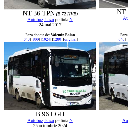
NT 
NT 36 TPN
(B 72 HVB)
Au
Autobuz
Isuzu
pe linia
N
24 mai 2017
Poza donata de:
Valentin Balan
Poza
[
640
] [
800
] [
1024
] [
1280
] [
original
]
[
640
] [
B 96 LGH
Autobuz
Isuzu
pe linia
N
Au
25 octombrie 2024