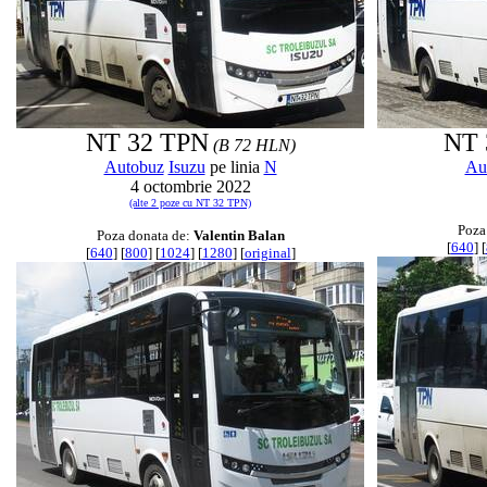
NT 32 TPN
NT 
(B 72 HLN)
Autobuz
Isuzu
pe linia
N
Au
4 octombrie 2022
(alte 2 poze cu NT 32 TPN)
Poza
Poza donata de:
Valentin Balan
[
640
] [
[
640
] [
800
] [
1024
] [
1280
] [
original
]