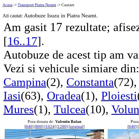
Acasa
->
Transport Piatra Neamt
-> Cautare
Autobuze Isuzu in Piatra Neamt.
Ati cautat:
17
Am gasit
rezultate; afise
[
16..17
].
Autobuze de acest tip am va
Vezi si vehicule simiare din
Campina
(2),
Constanta
(72)
Iasi
(63),
Oradea
(1),
Ploiesti
Mures
(1),
Tulcea
(10),
Volun
Poza donata de:
Valentin Balan
Poza
[
640
] [
800
] [
1024
] [
1280
] [
original
]
[
640
] [