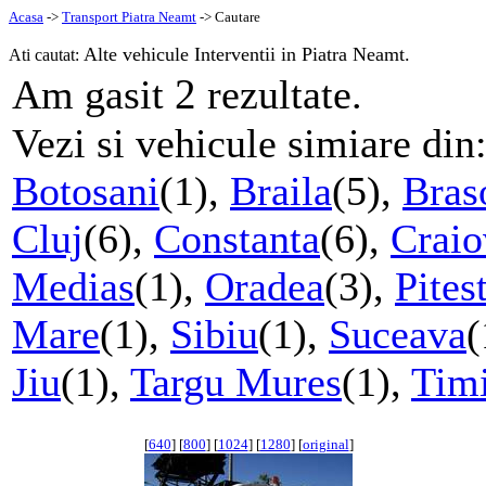
Acasa
->
Transport Piatra Neamt
-> Cautare
Alte vehicule Interventii in Piatra Neamt.
Ati cautat:
2
Am gasit
rezultate.
Vezi si vehicule simiare din
Botosani
(1),
Braila
(5),
Bras
Cluj
(6),
Constanta
(6),
Craio
Medias
(1),
Oradea
(3),
Pitest
Mare
(1),
Sibiu
(1),
Suceava
(
Jiu
(1),
Targu Mures
(1),
Timi
[
640
] [
800
] [
1024
] [
1280
] [
original
]